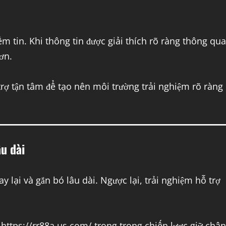
m tin. Khi thông tin được giải thích rõ ràng thông qua
ơn.
rợ tận tâm để tạo nên môi trường trải nghiệm rõ ràng
u dài
y lại và gắn bó lâu dài. Ngược lại, trải nghiệm hỗ trợ
n
https://rr88a.us.com/
trọng trong chiến lược giữ chân