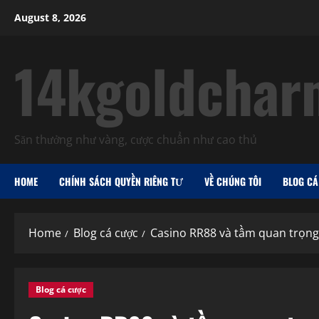
Skip
August 8, 2026
to
content
14kgoldchar
Săn thưởng như vàng, cược chuẩn như cao thủ
HOME
CHÍNH SÁCH QUYỀN RIÊNG TƯ
VỀ CHÚNG TÔI
BLOG C
Home
Blog cá cược
Casino RR88 và tầm quan trọng 
Blog cá cược