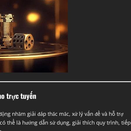
no trực tuyến
ộng nhằm giải đáp thắc mắc, xử lý vấn đề và hỗ trợ
có thể là hướng dẫn sử dụng, giải thích quy trình, tiếp