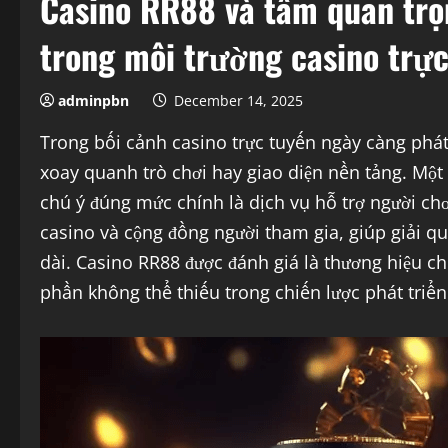
Casino RR88 và tầm quan trọ
trong môi trường casino trực
adminpbn
December 14, 2025
Trong bối cảnh casino trực tuyến ngày càng phát
xoay quanh trò chơi hay giao diện nền tảng. Một 
chú ý đúng mức chính là dịch vụ hỗ trợ người ch
casino và cộng đồng người tham gia, giúp giải qu
dài. Casino RR88 được đánh giá là thương hiệu c
phần không thể thiếu trong chiến lược phát triể