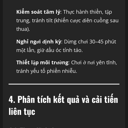
Kiểm soát tâm lý
: Thực hành thiền, tập
trung, tránh tilt (khiến cược điên cuồng sau
thua).
Nghỉ ngơi định kỳ
: Dừng chơi 30–45 phút
một lần, giữ đầu óc tỉnh táo.
Thiết lập môi trường
: Chơi ở nơi yên tĩnh,
tránh yếu tố phiền nhiễu.
4. Phân tích kết quả và cải tiến
liên tục