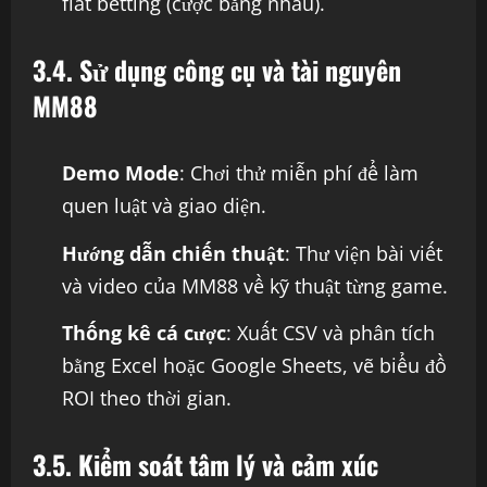
flat betting (cược bằng nhau).
3.4. Sử dụng công cụ và tài nguyên
MM88
Demo Mode
: Chơi thử miễn phí để làm
quen luật và giao diện.
Hướng dẫn chiến thuật
: Thư viện bài viết
và video của MM88 về kỹ thuật từng game.
Thống kê cá cược
: Xuất CSV và phân tích
bằng Excel hoặc Google Sheets, vẽ biểu đồ
ROI theo thời gian.
3.5. Kiểm soát tâm lý và cảm xúc