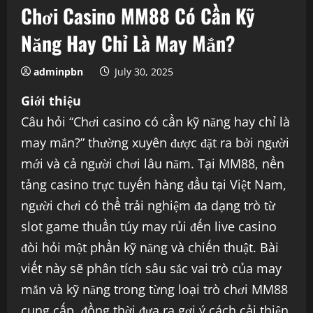
Chơi Casino MM88 Có Cần Kỹ
Năng Hay Chỉ Là May Mắn?
adminpbn
July 30, 2025
Giới thiệu
Câu hỏi “Chơi casino có cần kỹ năng hay chỉ là
may mắn?” thường xuyên được đặt ra bởi người
mới và cả người chơi lâu năm. Tại MM88, nền
tảng casino trực tuyến hàng đầu tại Việt Nam,
người chơi có thể trải nghiệm đa dạng trò từ
slot game thuần túy may rủi đến live casino
đòi hỏi một phần kỹ năng và chiến thuật. Bài
viết này sẽ phân tích sâu sắc vai trò của may
mắn và kỹ năng trong từng loại trò chơi MM88
cung cấp, đồng thời đưa ra gợi ý cách cải thiện