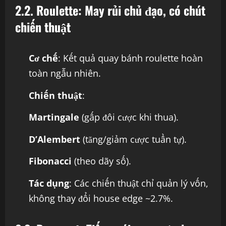
2.2. Roulette: May rủi chủ đạo, có chút
chiến thuật
Cơ chế
: Kết quả quay bánh roulette hoàn
toàn ngẫu nhiên.
Chiến thuật
:
Martingale
(gấp đôi cược khi thua).
D’Alembert
(tăng/giảm cược tuần tự).
Fibonacci
(theo dãy số).
Tác dụng
: Các chiến thuật chỉ quản lý vốn,
không thay đổi house edge ~2.7%.