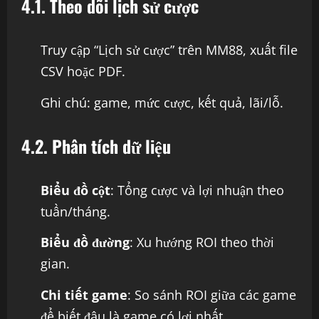
4.1. Theo dõi lịch sử cược
Truy cập “Lịch sử cược” trên MM88, xuất file
CSV hoặc PDF.
Ghi chú: game, mức cược, kết quả, lãi/lỗ.
4.2. Phân tích dữ liệu
Biểu đồ cột
: Tổng cược và lợi nhuận theo
tuần/tháng.
Biểu đồ đường
: Xu hướng ROI theo thời
gian.
Chi tiết game
: So sánh ROI giữa các game
để biết đâu là game có lợi nhất.