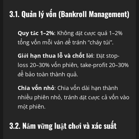
3.1. Quản lý vốn (Bankroll Management)
Quy tắc 1–2%
: Không đặt cược quá 1–2%
tổng vốn mỗi ván để tránh “cháy túi”.
Giới hạn thua lỗ và chốt lời
: Đặt stop-
loss 20–30% vốn phiên, take-profit 20–30%
để bảo toàn thành quả.
Chia vốn nhỏ
: Chia vốn dài hạn thành
nhiều phiên nhỏ, tránh đặt cược cả vốn vào
một phiên.
3.2. Nắm vững luật chơi và xác suất