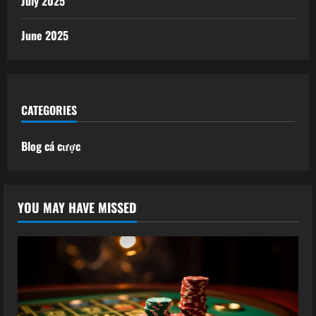
July 2025
June 2025
CATEGORIES
Blog cá cược
YOU MAY HAVE MISSED