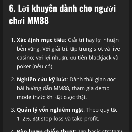
6. Lời khuyên dành cho người
chơi MM88
Xác định mục tiêu
: Giải trí hay lợi nhuận
bền vững. Với giải trí, tập trung slot và live
casino; với lợi nhuận, ưu tiên blackjack và
poker (nếu có).
Nghiên cứu kỹ luật
: Dành thời gian đọc
bài hướng dẫn MM88, tham gia demo
mode trước khi đặt cược thật.
Quản lý vốn nghiêm ngặt
: Theo quy tắc
1–2%, đặt stop-loss và take-profit.
Rèn luyện chiến thuật
: Tập basic strategy