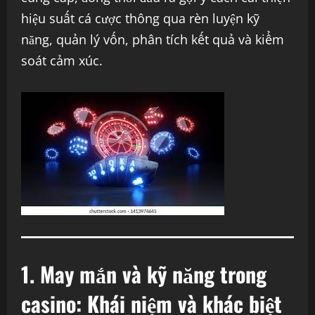
hiệu suất cá cược thông qua rèn luyện kỹ
năng, quản lý vốn, phân tích kết quả và kiểm
soát cảm xúc.
1. May mắn và kỹ năng trong
casino: Khái niệm và khác biệt