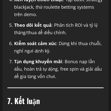
blackjack, thử roulette betting systems
trên demo.
Theo dõi kết quả
: Phân tích ROI và tỷ lệ
thắng/thua để điều chỉnh.
Kiểm soát cảm xúc
: Dừng khi thua chuỗi,
nghỉ ngơi định kỳ.
Tận dụng khuyến mãi
: Bonus nạp lần
đầu, hoàn trả tự động, free spin và giải đấu
để gia tăng vốn chơi.
7. Kết luận