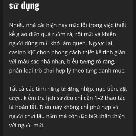
sử dụng
Nhiều nhà cái hiện nay mắc lỗi trong việc thiết
kế giao diện quá rườm rà, rối mắt và khiến
người dùng mới khó làm quen. Ngược lại,
casino KJC chọn phong cách thiết kế tinh giản,
với màu sắc nhã nhặn, biểu tượng rõ ràng,
phân loại trò chơi hợp lý theo từng danh mục.
Tất cả các tính năng từ đăng nhập, nạp tiền, đặt
cược, kiểm tra lịch sử đều chỉ cần 1–2 thao tác
là hoàn tất. Điều này không chỉ phù hợp với
người chơi lâu năm mà còn đặc biệt thân thiện
với người mới.