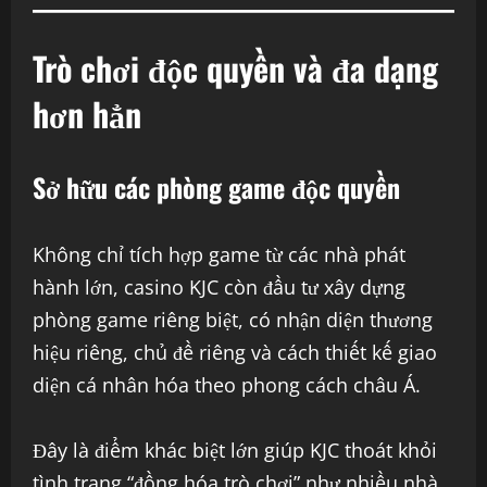
Trò chơi độc quyền và đa dạng
hơn hẳn
Sở hữu các phòng game độc quyền
Không chỉ tích hợp game từ các nhà phát
hành lớn, casino KJC còn đầu tư xây dựng
phòng game riêng biệt, có nhận diện thương
hiệu riêng, chủ đề riêng và cách thiết kế giao
diện cá nhân hóa theo phong cách châu Á.
Đây là điểm khác biệt lớn giúp KJC thoát khỏi
tình trạng “đồng hóa trò chơi” như nhiều nhà