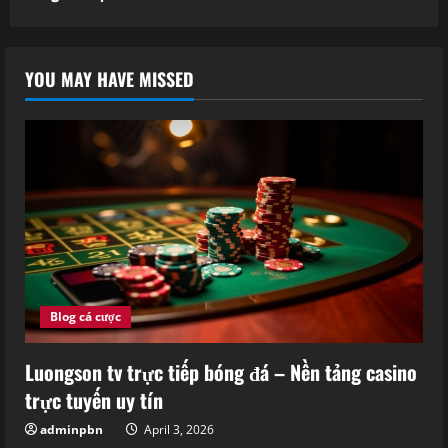
YOU MAY HAVE MISSED
Blog cá cược
Luongson tv trực tiếp bóng đá – Nền tảng casino
trực tuyến uy tín
adminpbn
April 3, 2026