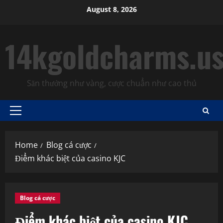
Skip
August 8, 2026
to
content
14kgoldcharms.u
Săn thưởng như vàng, cược chuẩn như cao thủ
Primary
Menu
Home
Blog cá cược
Điểm khác biệt của casino KJC
Blog cá cược
Điểm khác biệt của casino KJC