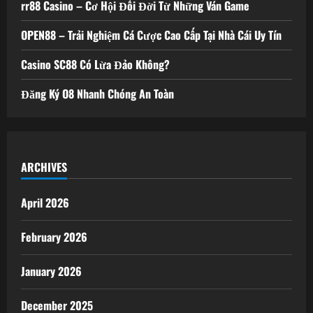
rr88 Casino – Cơ Hội Đổi Đời Từ Những Ván Game
OPEN88 – Trải Nghiệm Cá Cược Cao Cấp Tại Nhà Cái Uy Tín
Casino SC88 Có Lừa Đảo Không?
Đăng Ký O8 Nhanh Chóng An Toàn
ARCHIVES
April 2026
February 2026
January 2026
December 2025