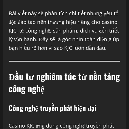
Bài viết này sẽ phân tích chi tiết những yếu tố
độc đáo tạo nên thương hiệu riêng cho casino
KJC, từ công nghệ, sản phẩm, dịch vụ đến triết
lý vận hành. Đây sẽ là góc nhìn toàn diện giúp
bạn hiểu rõ hơn vì sao KJC luôn dẫn đầu.
Đầu tư nghiêm túc từ nền tảng
công nghệ
Công nghệ truyền phát hiện đại
Casino KJC ứng dụng công nghệ truyền phát