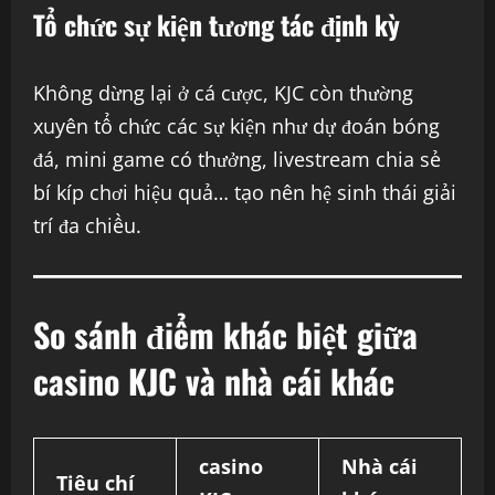
Tổ chức sự kiện tương tác định kỳ
Không dừng lại ở cá cược, KJC còn thường
xuyên tổ chức các sự kiện như dự đoán bóng
đá, mini game có thưởng, livestream chia sẻ
bí kíp chơi hiệu quả… tạo nên hệ sinh thái giải
trí đa chiều.
So sánh điểm khác biệt giữa
casino KJC và nhà cái khác
casino
Nhà cái
Tiêu chí