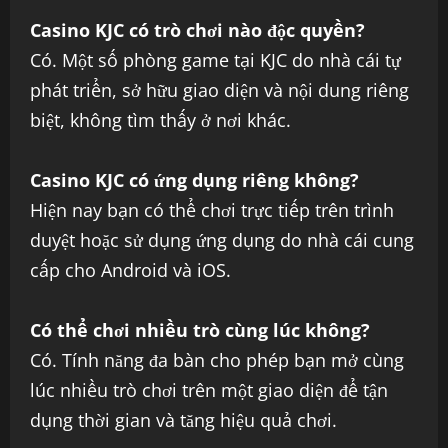
Casino KJC có trò chơi nào độc quyền?
Có. Một số phòng game tại KJC do nhà cái tự
phát triển, sở hữu giao diện và nội dung riêng
biệt, không tìm thấy ở nơi khác.
Casino KJC có ứng dụng riêng không?
Hiện nay bạn có thể chơi trực tiếp trên trình
duyệt hoặc sử dụng ứng dụng do nhà cái cung
cấp cho Android và iOS.
Có thể chơi nhiều trò cùng lúc không?
Có. Tính năng đa bàn cho phép bạn mở cùng
lúc nhiều trò chơi trên một giao diện để tận
dụng thời gian và tăng hiệu quả chơi.