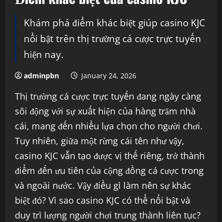
Khám phá điểm khác biệt giúp casino KJC
nổi bật trên thị trường cá cược trực tuyến
hiện nay.
adminpbn
January 24, 2026
Thị trường cá cược trực tuyến đang ngày càng
sôi động với sự xuất hiện của hàng trăm nhà
cái, mang đến nhiều lựa chọn cho người chơi.
Tuy nhiên, giữa một rừng cái tên như vậy,
casino KJC vẫn tạo được vị thế riêng, trở thành
điểm đến ưu tiên của cộng đồng cá cược trong
và ngoài nước. Vậy điều gì làm nên sự khác
biệt đó? Vì sao casino KJC có thể nổi bật và
duy trì lượng người chơi trung thành liên tục?