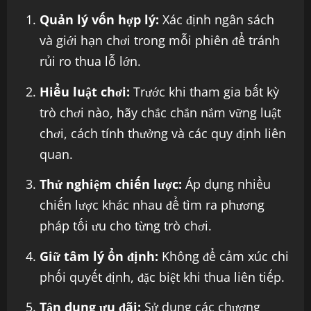
Quản lý vốn hợp lý:
Xác định ngân sách
và giới hạn chơi trong mỗi phiên để tránh
rủi ro thua lỗ lớn.
Hiểu luật chơi:
Trước khi tham gia bất kỳ
trò chơi nào, hãy chắc chắn nắm vững luật
chơi, cách tính thưởng và các quy định liên
quan.
Thử nghiệm chiến lược:
Áp dụng nhiều
chiến lược khác nhau để tìm ra phương
pháp tối ưu cho từng trò chơi.
Giữ tâm lý ổn định:
Không để cảm xúc chi
phối quyết định, đặc biệt khi thua liên tiếp.
Tận dụng ưu đãi:
Sử dụng các chương