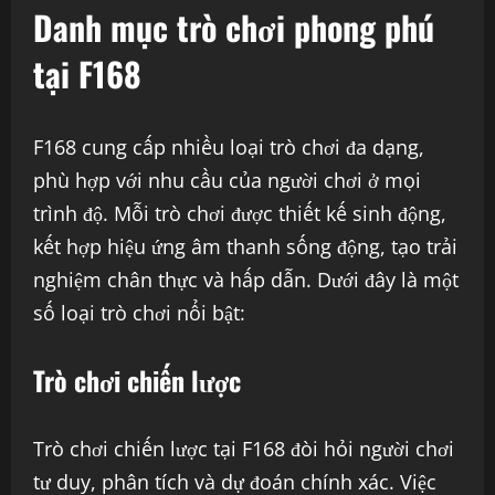
Danh mục trò chơi phong phú
tại F168
F168 cung cấp nhiều loại trò chơi đa dạng,
phù hợp với nhu cầu của người chơi ở mọi
trình độ. Mỗi trò chơi được thiết kế sinh động,
kết hợp hiệu ứng âm thanh sống động, tạo trải
nghiệm chân thực và hấp dẫn. Dưới đây là một
số loại trò chơi nổi bật:
Trò chơi chiến lược
Trò chơi chiến lược tại F168 đòi hỏi người chơi
tư duy, phân tích và dự đoán chính xác. Việc