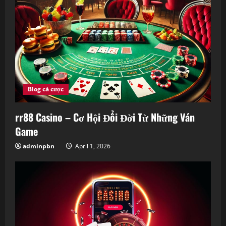
Blog cá cược
rr88 Casino – Cơ Hội Đổi Đời Từ Những Ván
Game
adminpbn
April 1, 2026