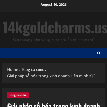
Skip
August 10, 2026
to
content
14kgoldcharms.u
Săn thưởng như vàng, cược chuẩn như cao thủ
Primary
Menu
Home
Blog cá cược
Giải pháp số hóa trong kinh doanh Liên minh KJC
Blog cá cược
Giải pháp số hóa trong kinh doanh