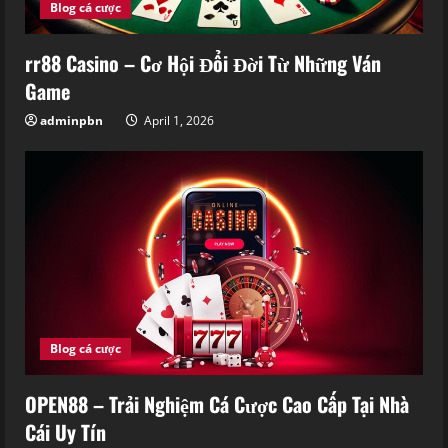
Blog cá cược
rr88 Casino – Cơ Hội Đổi Đời Từ Những Ván
Game
adminpbn
April 1, 2026
Blog cá cược
OPEN88 – Trải Nghiệm Cá Cược Cao Cấp Tại Nhà
Cái Uy Tín