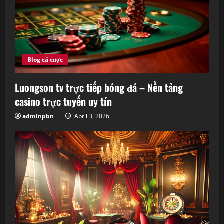
d
i
n
Blog cá cược
g
Luongson tv trực tiếp bóng đá – Nền tảng
casino trực tuyến uy tín
adminpbn
April 3, 2026