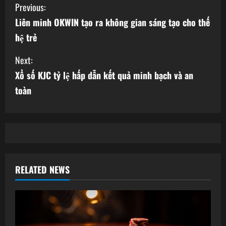
C
Previous:
Liên minh OKWIN tạo ra không gian sáng tạo cho thế
o
hệ trẻ
n
Next:
t
Xổ số KJC tỷ lệ hấp dẫn kết quả minh bạch và an
i
toàn
n
u
e
RELATED NEWS
R
e
a