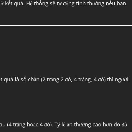
 mở kết quả. Hệ thống sẽ tự động tính thưởng nếu bạn
t quả là số chẵn (2 trắng 2 đỏ, 4 trắng, 4 đỏ) thì người
u (4 trắng hoặc 4 đỏ). Tỷ lệ ăn thường cao hơn do độ