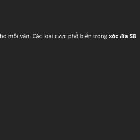
cho mỗi ván. Các loại cược phổ biến trong
xóc đĩa S8