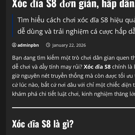
Xóc đĩa S8 đơn giản, hấp dẫn
Tìm hiểu cách chơi xóc đĩa S8 hiệu quả,
dễ dùng và trải nghiệm cá cược hấp dẫ
adminpbn
January 22, 2026
Bạn đang tìm kiếm một trò chơi dân gian quen t
dễ chơi và đầy tính may rủi?
Xóc đĩa S8
chính là 
giữ nguyên nét truyền thống mà còn được tối ưu 
cứ lúc nào, bất cứ nơi đâu với chỉ một chiếc điện
khám phá chi tiết luật chơi, kinh nghiệm thắng lớ
Xóc đĩa S8 là gì?