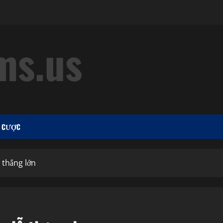
ms.us
Á CƯỢC
 thắng lớn