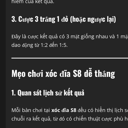
hiếm của kết quả.
3. Cược 3 trắng 1 đỏ (hoặc ngược lại)
Đây là cược kết quả có 3 mặt giống nhau và 1 mặt
dao động từ 1:2 đến 1:5.
Mẹo chơi xóc đĩa S8 dễ thắng
1. Quan sát lịch sử kết quả
Mỗi bàn chơi tại
xóc đĩa S8
đều có hiển thị lịch 
chuỗi ra kết quả, từ đó có chiến thuật cược phù 