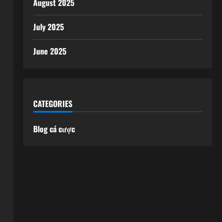
August 2025
July 2025
June 2025
CATEGORIES
Blog cá cược