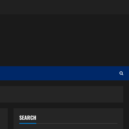
SEARCH