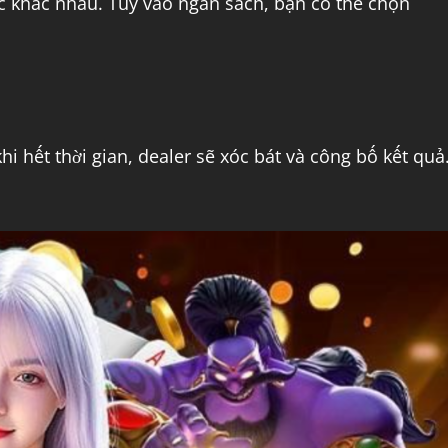
c khác nhau. Tùy vào ngân sách, bạn có thể chọn
khi hết thời gian, dealer sẽ xóc bát và công bố kết quả