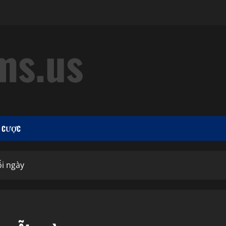
ms.us
Á CƯỢC
ỗi ngày