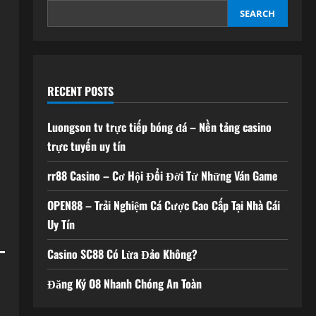
SEARCH
RECENT POSTS
Luongson tv trực tiếp bóng đá – Nền tảng casino
trực tuyến uy tín
rr88 Casino – Cơ Hội Đổi Đời Từ Những Ván Game
OPEN88 – Trải Nghiệm Cá Cược Cao Cấp Tại Nhà Cái
Uy Tín
Casino SC88 Có Lừa Đảo Không?
Đăng Ký O8 Nhanh Chóng An Toàn