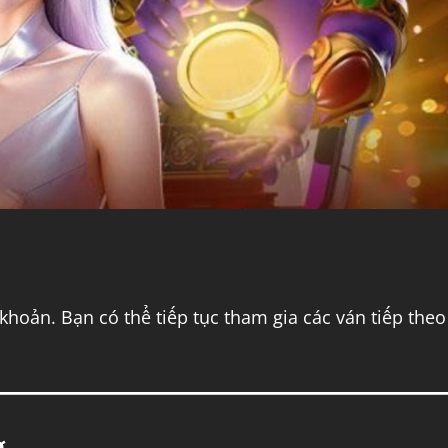
khoản. Bạn có thể tiếp tục tham gia các ván tiếp theo
g