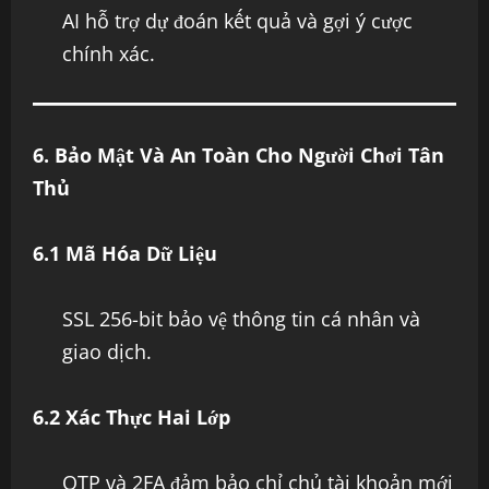
AI hỗ trợ dự đoán kết quả và gợi ý cược
chính xác.
6. Bảo Mật Và An Toàn Cho Người Chơi Tân
Thủ
6.1 Mã Hóa Dữ Liệu
SSL 256-bit bảo vệ thông tin cá nhân và
giao dịch.
6.2 Xác Thực Hai Lớp
OTP và 2FA đảm bảo chỉ chủ tài khoản mới