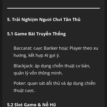
5. Trải Nghiệm Người Chơi Tân Thủ
5.1 Game Bài Truyền Thống
Baccarat: cược Banker hoặc Player theo xu
hướng, kết hợp AI gợi ý.
Blackjack: áp dụng chiến thuật cơ bản,
quản lý vốn thông minh.
Poker: quan sát đối thủ và áp dụng chiến
thuật cược.
5.2 Slot Game & Nổ Hũ