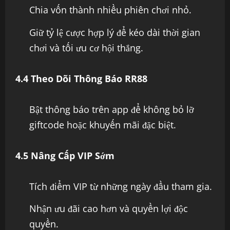
Chia vốn thành nhiều phiên chơi nhỏ.
Giữ tỷ lệ cược hợp lý để kéo dài thời gian
chơi và tối ưu cơ hội thắng.
4.4 Theo Dõi Thông Báo RR88
Bật thông báo trên app để không bỏ lỡ
giftcode hoặc khuyến mãi đặc biệt.
4.5 Nâng Cấp VIP Sớm
Tích điểm VIP từ những ngày đầu tham gia.
Nhận ưu đãi cao hơn và quyền lợi độc
quyền.