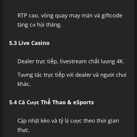
RTP cao, vòng quay may mắn và giftcode
tăng cơ hội thắng.
5.3 Live Casino
Dealer trực tiếp, livestream chất lượng 4K.
Tương tác trực tiếp với dealer và người chơi
khác.
5.4 Cá Cược Thể Thao & eSports
Cập nhật kèo và tỷ lệ cược theo thời gian
thực.