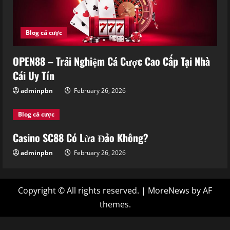
Blog cá cược
OPEN88 – Trải Nghiệm Cá Cược Cao Cấp Tại Nhà
Cái Uy Tín
adminpbn
February 26, 2026
Blog cá cược
Casino SC88 Có Lừa Đảo Không?
adminpbn
February 26, 2026
Copyright © All rights reserved.
|
MoreNews
by AF
themes.