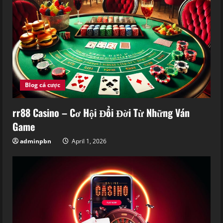
Blog cá cược
rr88 Casino – Cơ Hội Đổi Đời Từ Những Ván
Game
adminpbn
April 1, 2026