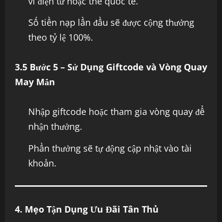
ví điện tử hoặc thẻ quốc tế.
Số tiền nạp lần đầu sẽ được cộng thưởng
theo tỷ lệ 100%.
3.5 Bước 5 – Sử Dụng Giftcode và Vòng Quay
May Mắn
Nhập giftcode hoặc tham gia vòng quay để
nhận thưởng.
Phần thưởng sẽ tự động cập nhật vào tài
khoản.
4. Mẹo Tận Dụng Ưu Đãi Tân Thủ