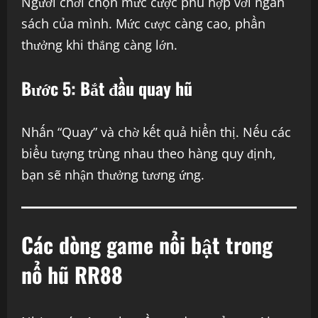
Người chơi chọn mức cược phù hợp với ngân
sách của mình. Mức cược càng cao, phần
thưởng khi thắng càng lớn.
Bước 5: Bắt đầu quay hũ
Nhấn “Quay” và chờ kết quả hiển thị. Nếu các
biểu tượng trùng nhau theo hàng quy định,
bạn sẽ nhận thưởng tương ứng.
Các dòng game nổi bật trong
nổ hũ RR88