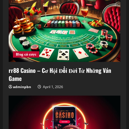
Blog cá cược
rr88 Casino – Cơ Hội Đổi Đời Từ Những Ván
Game
adminpbn
April 1, 2026