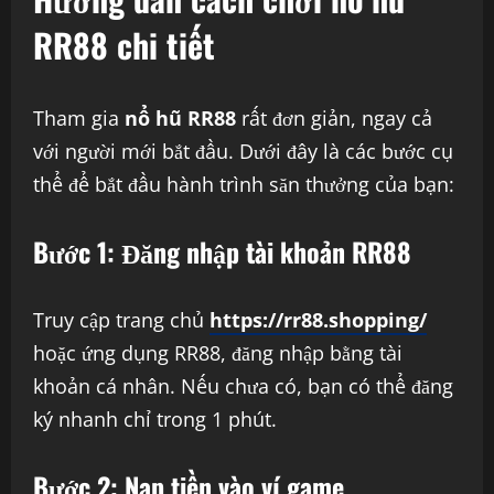
RR88 chi tiết
Tham gia
nổ hũ RR88
rất đơn giản, ngay cả
với người mới bắt đầu. Dưới đây là các bước cụ
thể để bắt đầu hành trình săn thưởng của bạn:
Bước 1: Đăng nhập tài khoản RR88
Truy cập trang chủ
https://rr88.shopping/
hoặc ứng dụng RR88, đăng nhập bằng tài
khoản cá nhân. Nếu chưa có, bạn có thể đăng
ký nhanh chỉ trong 1 phút.
Bước 2: Nạp tiền vào ví game