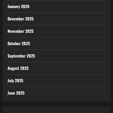
January 2026
December 2025
November 2025
October 2025
September 2025
August 2025
July 2025
June 2025