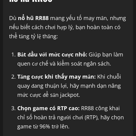
Dù
nổ hũ RR88
mang yếu tố may mắn, nhưng
nếu biết cách chơi hợp lý, bạn hoàn toàn có
thể tăng tỷ lệ thắng:
Bắt đầu với mức cược nhỏ:
Giúp bạn làm
quen cơ chế và kiểm soát ngân sách.
Tăng cược khi thấy may mắn:
Khi chuỗi
quay đang thuận lợi, hãy mạnh dạn nâng
mức cược để săn jackpot.
Chọn game có RTP cao:
RR88 công khai
chỉ số hoàn trả người chơi (RTP), hãy chọn
game từ 96% trở lên.