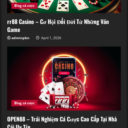
Blog cá cược
rr88 Casino – Cơ Hội Đổi Đời Từ Những Ván
Game
adminpbn
April 1, 2026
Blog cá cược
OPEN88 – Trải Nghiệm Cá Cược Cao Cấp Tại Nhà
Cái Uy Tín