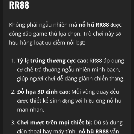
RR88
Không phải ngẫu nhiên mà
nổ hũ RR88
được
đông đảo game thủ lựa chọn. Trò chơi này sở
hữu hàng loạt ưu điểm nổi bật:
Tỷ lệ trúng thưởng cực cao:
RR88 áp dụng
cơ chế trả thưởng ngẫu nhiên minh bạch,
giúp người chơi dễ dàng giành chiến thắng.
Đồ họa 3D đỉnh cao:
Mỗi vòng quay đều
được thiết kế sinh động với hiệu ứng nổ hũ
mãn nhãn.
Chơi mượt trên mọi thiết bị:
Dù sử dụng
điện thoại hay máy tính,
nổ hũ RR88
vẫn