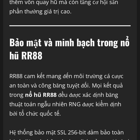
thêm vốn quay hũ mà còn tăng cơ hội săn
phần thưởng giá trị cao.
Bảo mật và minh bạch trong nổ
hũ RR88
RR88 cam kết mang đến môi trường cá cược
an toàn và công bằng tuyệt đối. Mọi kết quả
trong
nổ hũ RR88
đều được xác định bằng
thuật toán ngẫu nhiên RNG được kiểm định
bởi tổ chức quốc tế.
Hệ thống bảo mật SSL 256-bit đảm bảo toàn