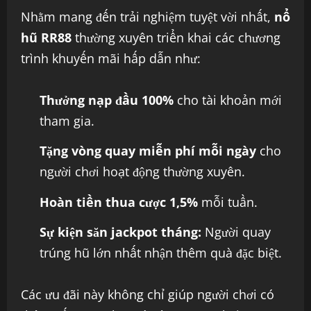
Nhằm mang đến trải nghiệm tuyệt vời nhất,
nổ
hũ RR88
thường xuyên triển khai các chương
trình khuyến mãi hấp dẫn như:
Thưởng nạp đầu 100%
cho tài khoản mới
tham gia.
Tặng vòng quay miễn phí mỗi ngày
cho
người chơi hoạt động thường xuyên.
Hoàn tiền thua cược 1,5%
mỗi tuần.
Sự kiện săn jackpot tháng:
Người quay
trúng hũ lớn nhất nhận thêm quà đặc biệt.
Các ưu đãi này không chỉ giúp người chơi có